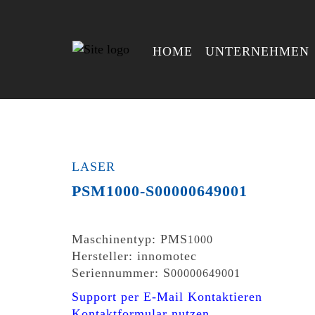
HOME
UNTERNEHMEN
LASER
PSM1000-S00000649001
Maschinentyp: PMS
1000
Hersteller: innomotec
Seriennummer: S
00000649001
Support per E-Mail Kontaktieren
Kontaktformular nutzen