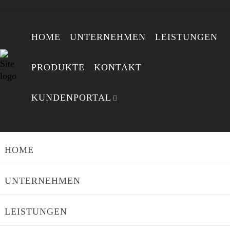
Um dein Passwort zurückzusetzen, gib bitte unten deine E-
HOME
UNTERNEHMEN
LEISTUNGEN
Mail-Adresse oder deinen Benutzernamen ein.
PRODUKTE
KONTAKT
KUNDENPORTAL
HOME
UNTERNEHMEN
LEISTUNGEN