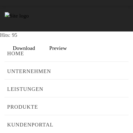
FO_01_KONFORMITÄTSERKLÄRUNG_RPMS1000
File size: 443.92 KB
Created: 13-01-2022
Updated: 13-01-2022
Hits: 95
Download
Preview
HOME
UNTERNEHMEN
LEISTUNGEN
PRODUKTE
KUNDENPORTAL