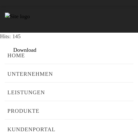
00001699#00
File size: 85.21 KB
Created: 25-11-2020
Updated: 25-11-2020
Hits: 145
Download
HOME
UNTERNEHMEN
LEISTUNGEN
PRODUKTE
KUNDENPORTAL