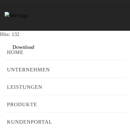
00001586#00
File size: 188.33 KB
Created: 25-11-2020
Updated: 25-11-2020
Hits: 132
Download
HOME
UNTERNEHMEN
LEISTUNGEN
PRODUKTE
KUNDENPORTAL