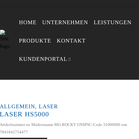
HOME
UNTERNEHMEN
LEISTUNGEN
PRODUKTE
KONTAKT
KUNDENPORTAL
ALLGEMEIN
,
LASER
LASER HS5000
Artikelnummer no Markenname MG-ROCKY UNSPSC-Code 31000000 ean
7841842754477